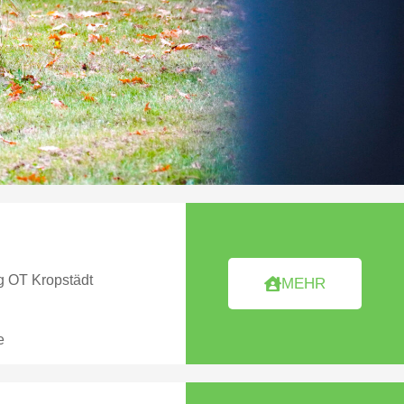
g OT Kropstädt
MEHR
e