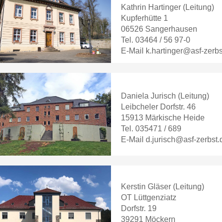
Kathrin Hartinger (Leitung)
Kupferhütte 1
06526 Sangerhausen
Tel. 03464 / 56 97-0
E-Mail k.hartinger@asf-zerbs
Daniela Jurisch (Leitung)
Leibcheler Dorfstr. 46
15913 Märkische Heide
Tel. 035471 / 689
E-Mail d.jurisch@asf-zerbst.
Kerstin Gläser (Leitung)
OT Lüttgenziatz
Dorfstr. 19
39291 Möckern