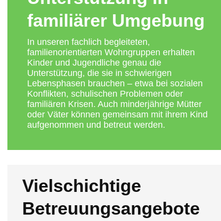
familiärer Umgebung
In unseren fachlich begleiteten,
familienorientierten Wohngruppen erhalten
Kinder und Jugendliche genau die
Unterstützung, die sie in schwierigen
Lebensphasen brauchen – etwa bei sozialen
Konflikten, schulischen Problemen oder
familiären Krisen. Auch minderjährige Mütter
oder Väter können gemeinsam mit ihrem Kind
aufgenommen und betreut werden.
Vielschichtige
Betreuungsangebote