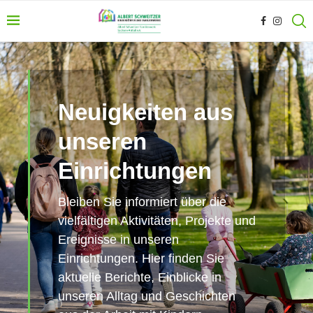
Neuigkeiten aus
unseren
Einrichtungen
Bleiben Sie informiert über die
vielfältigen Aktivitäten, Projekte und
Ereignisse in unseren
Einrichtungen. Hier finden Sie
aktuelle Berichte, Einblicke in
unseren Alltag und Geschichten