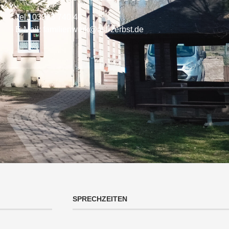
Tel.: 03923 740 40
E-Mail: familienwerk@asf-zerbst.de
SPRECHZEITEN