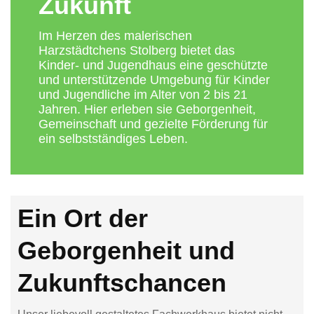
Zukunft
Im Herzen des malerischen
Harzstädtchens Stolberg bietet das
Kinder- und Jugendhaus eine geschützte
und unterstützende Umgebung für Kinder
und Jugendliche im Alter von 2 bis 21
Jahren. Hier erleben sie Geborgenheit,
Gemeinschaft und gezielte Förderung für
ein selbstständiges Leben.
Ein Ort der
Geborgenheit und
Zukunftschancen