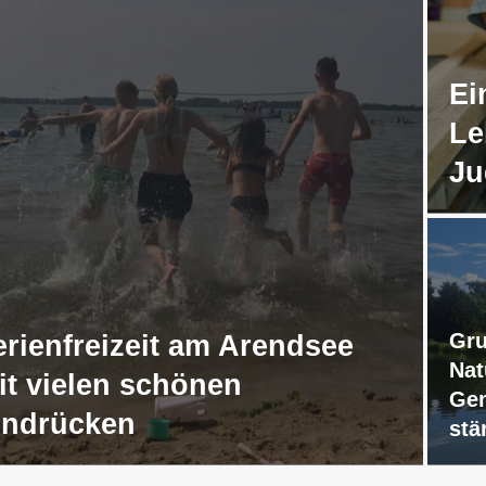
Ei
Le
Ju
Gru
erienfreizeit am Arendsee
Nat
it vielen schönen
Gem
indrücken
stä