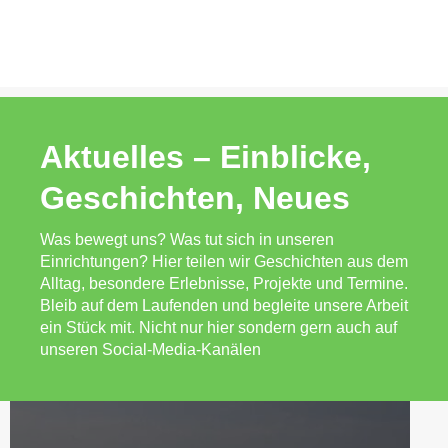
Aktuelles – Einblicke,
Geschichten, Neues
Was bewegt uns? Was tut sich in unseren
Einrichtungen? Hier teilen wir Geschichten aus dem
Alltag, besondere Erlebnisse, Projekte und Termine.
Bleib auf dem Laufenden und begleite unsere Arbeit
ein Stück mit. Nicht nur hier sondern gern auch auf
unseren Social-Media-Kanälen