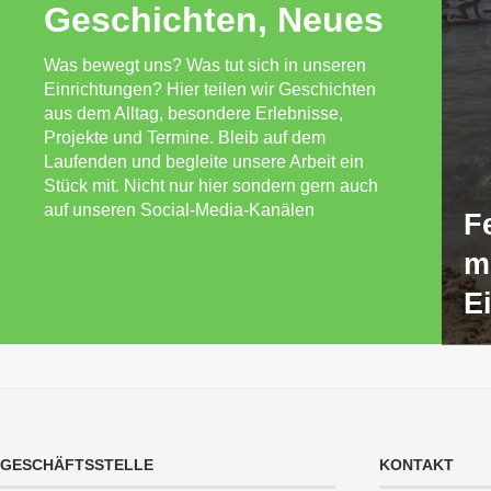
Geschichten, Neues
Was bewegt uns? Was tut sich in unseren
Einrichtungen? Hier teilen wir Geschichten
aus dem Alltag, besondere Erlebnisse,
Projekte und Termine. Bleib auf dem
Laufenden und begleite unsere Arbeit ein
Stück mit. Nicht nur hier sondern gern auch
auf unseren Social-Media-Kanälen
F
m
E
GESCHÄFTSSTELLE
KONTAKT