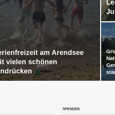
Le
Ju
Gru
erienfreizeit am Arendsee
Nat
it vielen schönen
Gem
indrücken
stä
SPENDEN