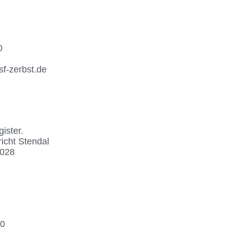
0
f-zerbst.de
ister.
icht Stendal
4028
-0