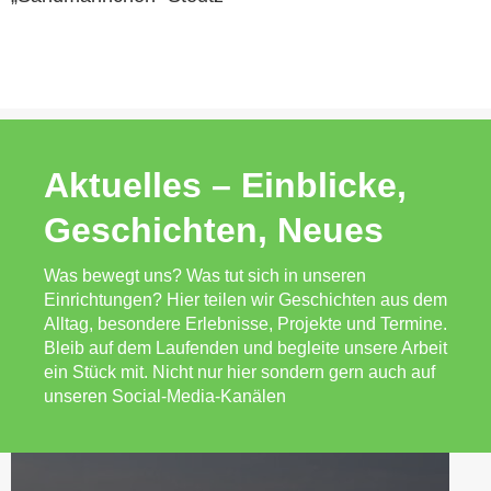
Aktuelles – Einblicke,
Geschichten, Neues
Was bewegt uns? Was tut sich in unseren
Einrichtungen? Hier teilen wir Geschichten aus dem
Alltag, besondere Erlebnisse, Projekte und Termine.
Bleib auf dem Laufenden und begleite unsere Arbeit
ein Stück mit. Nicht nur hier sondern gern auch auf
unseren Social-Media-Kanälen