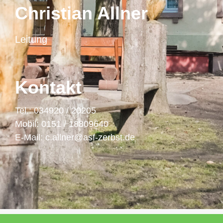
Christian Allner
Leitung
Kontakt
Tel.: 034920 / 20205
Mobil: 0151 / 18809640
E-Mail: c.allner@asf-zerbst.de