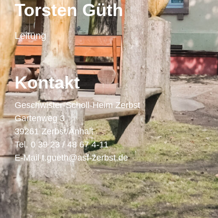
Torsten Güth
Leitung
Kontakt
Geschwister-Scholl-Heim Zerbst
Gartenweg 3
39261 Zerbst/Anhalt
Tel. 0 39 23 / 48 67 4-11
E-Mail t.gueth@asf-zerbst.de