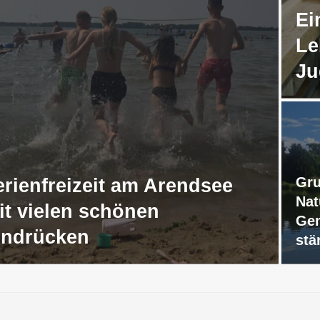
Ei
Le
Ju
Gru
erienfreizeit am Arendsee
Nat
it vielen schönen
Gem
indrücken
stä